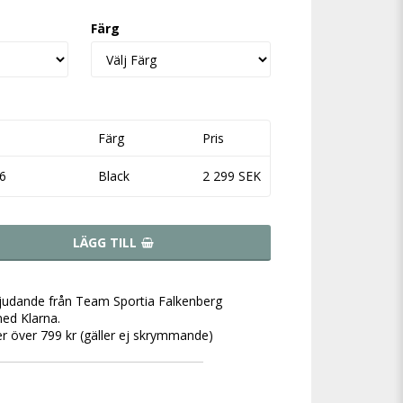
Färg
Färg
Pris
6
Black
2 299 SEK
LÄGG TILL
bjudande från Team Sportia Falkenberg
ed Klarna.
der över 799 kr (gäller ej skrymmande)