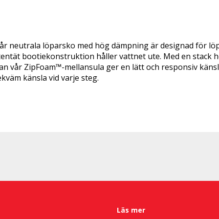
vår neutrala löparsko med hög dämpning är designad för löp
entät bootiekonstruktion håller vattnet ute. Med en stack h
 vår ZipFoam™-mellansula ger en lätt och responsiv känsl
kväm känsla vid varje steg.
Läs mer