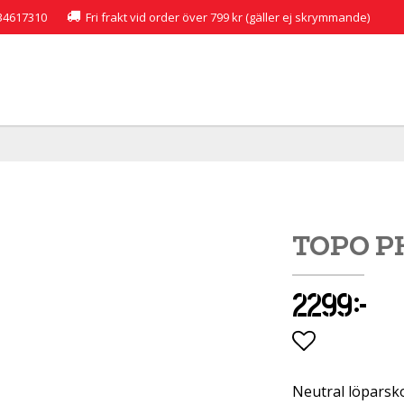
34617310
Fri frakt vid order över 799 kr (gäller ej skrymmande)
TOPO P
2 299 kr
Lägg till i 
Neutral löpars