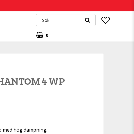
0
HANTOM 4 WP
favoritlistan
ko med hög dämpning.