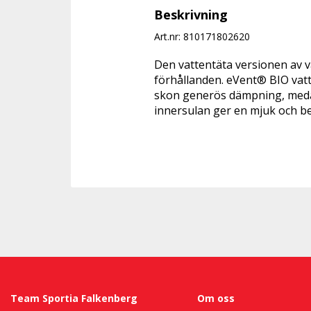
Beskrivning
Art.nr: 810171802620
Den vattentäta versionen av 
förhållanden. eVent® BIO vatt
skon generös dämpning, medan
innersulan ger en mjuk och be
Team Sportia Falkenberg
Om oss