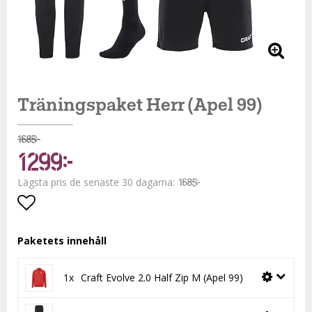
Träningspaket Herr (Apel 99)
1 685 kr
1 299 kr
Lägsta pris de senaste 30 dagarna
1 685 kr
Lägg till i favoritlistan
Paketets innehåll
1x
Craft Evolve 2.0 Half Zip M (Apel 99)