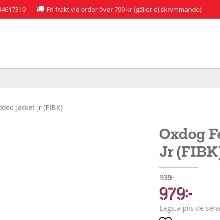
34617310
Fri frakt vid order över 799 kr (gäller ej skrymmande)
ded Jacket Jr (FIBK)
Oxdog F
Jr (FIBK
1 139 kr
979 kr
Lägsta pris de sen