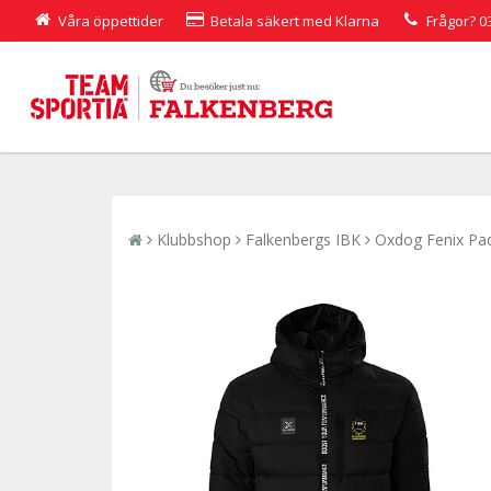
Våra öppettider
Betala säkert med Klarna
Frågor?
0
Klubbshop
Falkenbergs IBK
Oxdog Fenix Pad