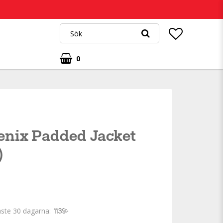
0
enix Padded Jacket
)
aste 30 dagarna
1 139 kr