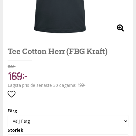
Tee Cotton Herr (FBG Kraft)
199 kr
169 kr
Lägsta pris de senaste 30 dagarna
199 kr
Lägg till i favoritlistan
Färg
Storlek