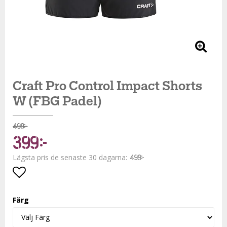
Craft Pro Control Impact Shorts
W (FBG Padel)
499 kr
399 kr
Lägsta pris de senaste 30 dagarna
499 kr
Lägg till i favoritlistan
Färg