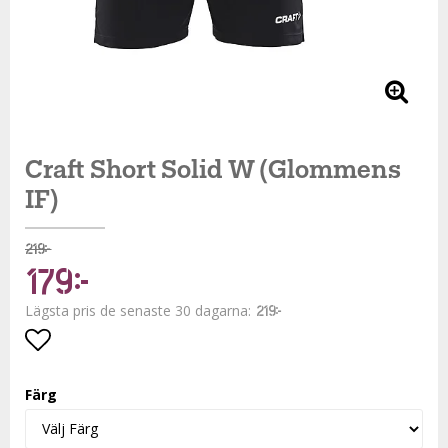
Craft Short Solid W (Glommens
IF)
219 kr
179 kr
Lägsta pris de senaste 30 dagarna
219 kr
Lägg till i favoritlistan
Färg