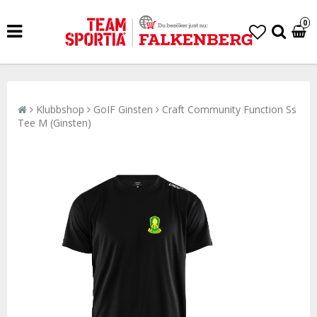
0
Klubbshop
GoIF Ginsten
Craft Community Function Ss
Tee M (Ginsten)