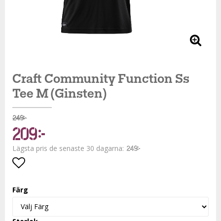
Craft Community Function Ss
Tee M (Ginsten)
249 kr
209 kr
Lägsta pris de senaste 30 dagarna
249 kr
Lägg till i favoritlistan
Färg