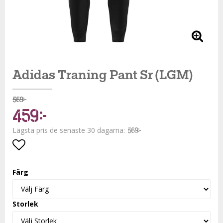
Adidas Traning Pant Sr (LGM)
569 kr
459 kr
Lägsta pris de senaste 30 dagarna
569 kr
Lägg till i favoritlistan
Färg
Storlek