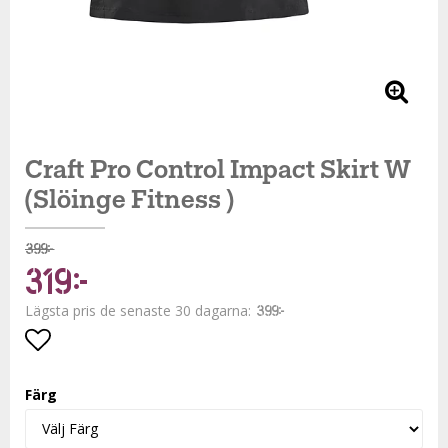
Craft Pro Control Impact Skirt W
(Slöinge Fitness )
399 kr
319 kr
Lägsta pris de senaste 30 dagarna
399 kr
Lägg till i favoritlistan
Färg