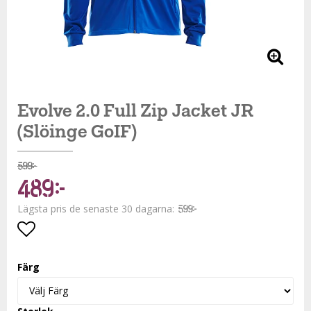
Evolve 2.0 Full Zip Jacket JR
(Slöinge GoIF)
599 kr
489 kr
Lägsta pris de senaste 30 dagarna
599 kr
Lägg till i favoritlistan
Färg