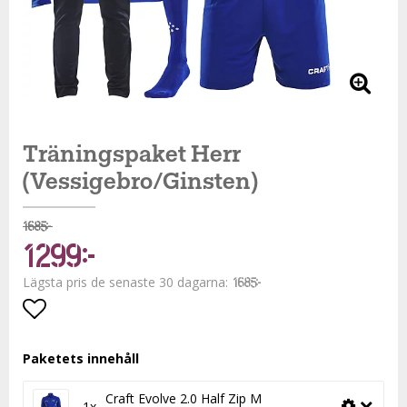
Träningspaket Herr
(Vessigebro/Ginsten)
1 685 kr
1 299 kr
Lägsta pris de senaste 30 dagarna
1 685 kr
Lägg till i favoritlistan
Paketets innehåll
Craft Evolve 2.0 Half Zip M
1x